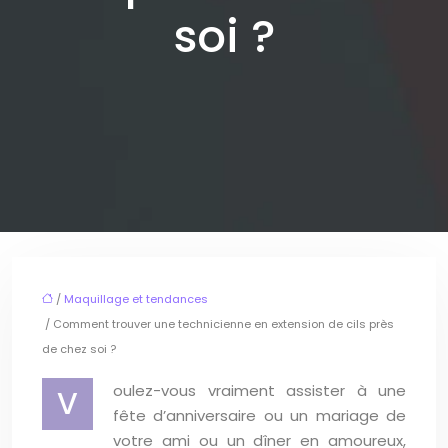
soi ?
/
Maquillage et tendances
/ Comment trouver une technicienne en extension de cils près
de chez soi ?
oulez-vous vraiment assister à une
V
fête d’anniversaire ou un mariage de
votre ami ou un dîner en amoureux,