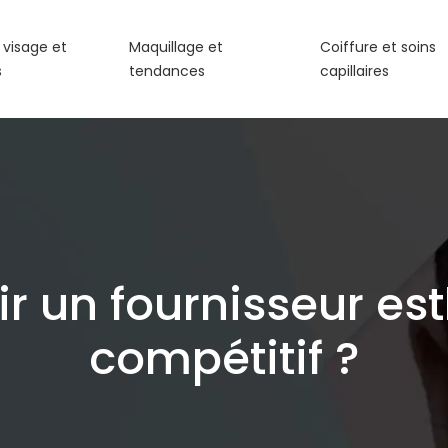
 visage et
Maquillage et
Coiffure et soins
s
tendances
capillaires
 un fournisseur esth
compétitif ?